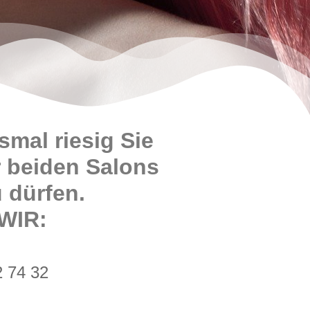
smal riesig Sie
r beiden Salons
 dürfen.
 WIR:
2 74 32