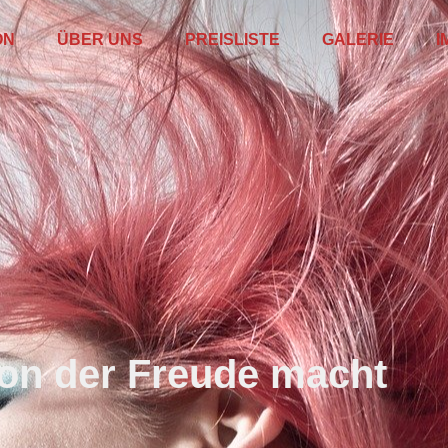
ON
ÜBER UNS
PREISLISTE
GALERIE
I
on der Freude macht