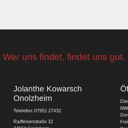
Wer uns findet, findet uns gut.
Jolanthe Kowarsch
Öf
Onolzheim
Die
Mit
Telelefon: 07951 27432
Don
Raiffeisenstraße 32
Fre